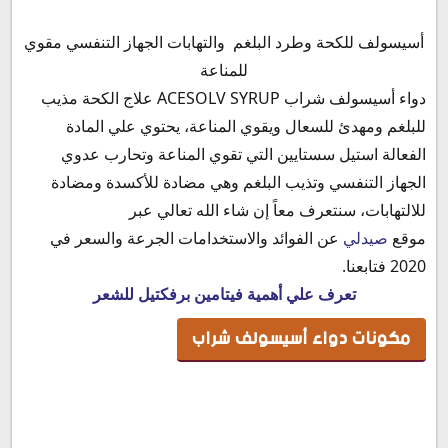
مكونات دواء أسيسولف شراب
أسيسولف للكحة وطرد البلغم والتهابات الجهاز التنفسي مقوي
خصائص دواء أسيسولف شراب
للمناعة
فوائد دواء أسيسولف
دواء أسيسولف شراب ACESOLV SYRUP علاج الكحة مذيب
دواعي استخدام دواء أسيسولف شراب
للبلغم ومهدئ للسعال ويقوي المناعة، يحتوي علي المادة
الأعراض الجانبية لدواء أسيسولف شراب
الفعالة استيل سستايين التي تقوي المناعة وتحارب عدوي
موانع استخدام أسيسولف شراب
الجهاز التنفسي وتذيب البلغم وهي مضادة للأكسدة ومضادة
جرعة وطريقة استخدام دواء أسيسولف شراب
للالتهابات، سنتعرف معاً إن شاء الله تعالي عبر
أسيسولف والحمل
موقع
صيدلي
عن الفوائد والاستخدامات الجرعة والسعر في
أسيسولف والرضاعة
2020 فتابعنا.
التداخلات الدوائية لدواء أسيسولف شراب
تعرف علي أهمية فيتامين برفكتيل للشعر
سعر دواء أسيسولف شراب في مصر 2020
مكونات دواء أسيسولف شراب
بديل أسيسولف
حفظ وتخزين دواء أسيسولف شراب ACESOLV 2% SYRUP