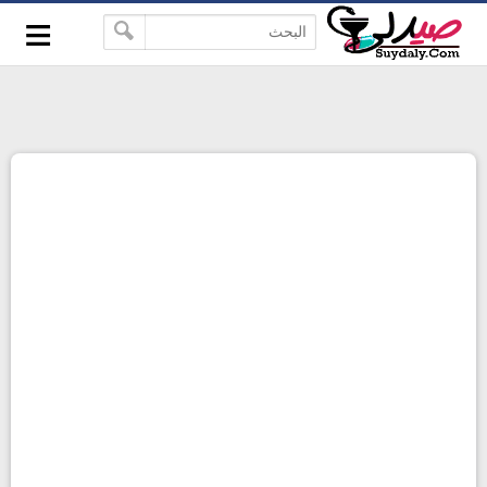
≡
google-site-verification=pbBDctPvwZJkSEHg2-
-->
vmZ_yu86_9u3jQJgGN9H2FF9w