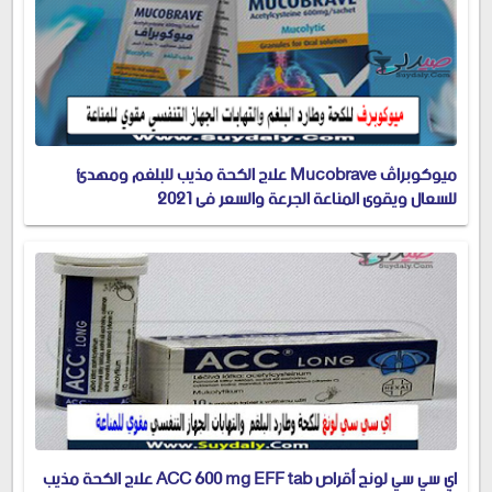
ميوكوبراڤ Mucobrave علاج الكحة مذيب للبلغم ومهدئ
للسعال ويقوي المناعة الجرعة والسعر في 2021
اي سي سي لونج أقراص ACC 600 mg EFF tab علاج الكحة مذيب