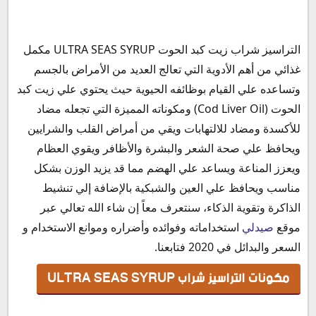
مكونات التراسيز شراب ULTRA SEAS SYRUP
دواعي استخدام الترا سيز شراب
التراسيز شراب زيت كبد الحوت ULTRA SEAS SYRUP مكمل
الأعراض الجانبية لتناول دواء ألترا سيز شراب
غذائي من أهم الأدوية التي تعالج العديد من الأمراض بالجسم
موانع استخدام التراسيز شراب
وتساعده علي القيام بوظائفه الحيوية حيث يحتوي علي زيت كبد
التراسيز والحمل
الحوت (Cod Liver Oil) ومكوناته المميزة التي تجعله مضاد
التراسيز والرضاعة
للأكسدة ومضاد للالتهابات ويقي من أمراض القلب والشرايين
فوائد التراسيز شراب
ويحافظ علي صحة الشعر والبشرة والأظافر ويقوي العظام
التراسيز والسكر
ويعزز المناعة ويساعد علي الهضم مما قد يزيد الوزن بشكل
هل التراسيز شراب يزيد الوزن
مناسب ويحافظ علي العين والشبكية بالإضافة إلي تنشيط
التراسيز والضغط
الذاكرة وتقوية الذكاء، سنتعرف معاً إن شاء الله تعالي عبر
التداخلات الدوائية مع التراسيز شراب للتسمين
موقع
صيدلي
استخداماته وفوائده وأضراره وموانع الاستخدام و
جرعة التراسيز شراب
السعر والبدائل في 2020 فتابعنا.
سعر التراسيز شراب في مصر 2020
مكونات التراسيز شراب ULTRA SEAS SYRUP
بديل التراسيز كبسول
سعر أوميجا سيز في السعودية