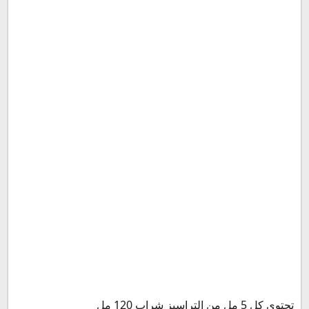
بديل أوميجا سيز شراب
حفظ وتخزين التراسيز للمفاصل ULTRA SEAS SYRUP
التراسيز للأطفال الرضع النشرة الداخلية
تحتوي كل 5 مل من التراسيز شراب 120 مل