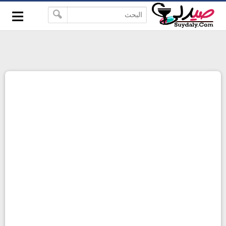
≡
google-site-verification=pbBDctPvwZJkSEHg2-
-->
vmZ_yu86_9u3jQJgGN9H2FF9w