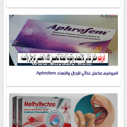
افروفيم مكمل غذائي للرجال والنساء Aphrofem