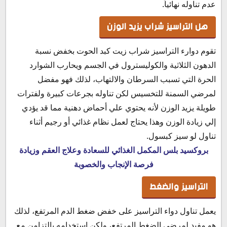
عدم تناوله نهائياً.
هل التراسيز شراب يزيد الوزن
تقوم دوارء التراسيز شراب زيت كبد الحوت بخفض نسبة
الدهون الثلاثية والكوليسترول في الجسم ويحارب الشوارد
الحرة التي تسبب السرطان والالتهاب، لذلك فهو مفضل
لمرضي السمنة للتخسيس لكن تناوله بجرعات كبيرة ولفترات
طويلة يزيد الوزن لأنه يحتوي علي أحماض دهنية مما قد يؤدي
إلي زيادة الوزن وهذا يحتاج لعمل نظام غذائي أو رجيم أثناء
تناول لو سيز كبسول.
بروكسيد بلس المكمل الغذائي للسعادة وعلاج العقم وزيادة
فرصة الإنجاب والخصوبة
التراسيز والضغط
يعمل تناول دواء التراسيز على خفض ضغط الدم المرتفع، لذلك
هو مفيد لمرضي الضغط المرتفع، ولكن استخدامه بالتزامن مع