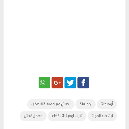
Google
Twitter
Facebook
,
,
,
أوميجا 3
أوميغا 3
تجربتي مع اوميغا 3 للاطفال
Plus
,
,
زيت كبد الحوت
شراب اوميغا 3 للذكاء
مكمل غذائي