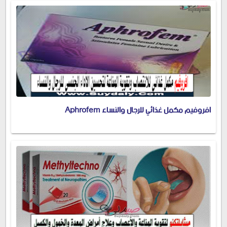
افروفيم مكمل غذائي للرجال والنساء Aphrofem