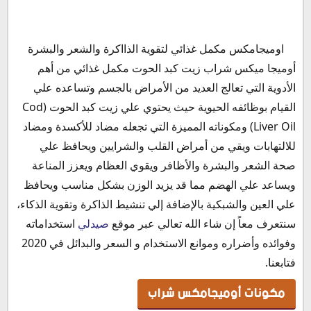
مكونات أوميجامكس شراب
اوميجامكس مكمل غذائي لتقوية الذااكرة والشعر والبشرة
دواعي استخدام أوميجاميكس شراب
أوميجا ميكس شراب زيت كبد الحوت مكمل غذائي من أهم
الأعراض الجانبية لتناول دواء أوميجا ميكس شراب
الأدوية التي تعالج العديد من الأمراض بالجسم وتساعده علي
موانع استخدام أوميجا ميكس شراب
القيام بوظائفه الحيوية حيث يحتوي علي زيت كبد الحوت (Cod
أوميجا ميكس والحمل
Liver Oil) ومكوناته المميزة التي تجعله مضاد للأكسدة ومضاد
أوميجا ميكس والرضاعة
للالتهابات ويقي من أمراض القلب والشرايين ويحافظ علي
فوائد فيتامين أوميجا ميكس شراب
صحة الشعر والبشرة والأظافر ويقوي العظام ويعزز المناعة
أوميجا ميكس والسكر
ويساعد علي الهضم مما قد يزيد الوزن بشكل مناسب ويحافظ
هل أوميجا ميكس شراب يزيد الوزن
علي العين والشبكية بالإضافة إلي تنشيط الذاكرة وتقوية الذكاء،
أوميجا ميكس والضغط
سنتعرف معاً إن شاء الله تعالي عبر موقع
صيدلي
استخداماته
التداخلات الدوائية مع جاميسون أوميجا ميكس شراب للتسمين
وفوائده وأضراره وموانع الاستخدام و السعر والبدائل في 2020
جرعة أوميجا ميكس شراب
فتابعنا.
سعر أوميجا ميكس شراب في مصر 2020
مكونات أوميجامكس شراب
بديل أوميجامكس كبسول