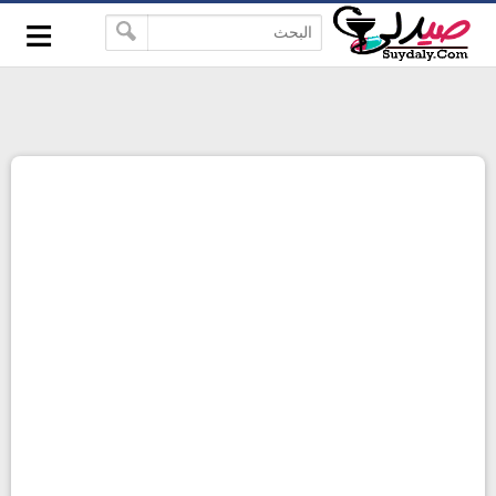
≡
google-site-verification=pbBDctPvwZJkSEHg2-
-->
vmZ_yu86_9u3jQJgGN9H2FF9w