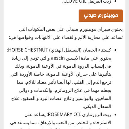
زيت القرنفل CLOVE OIL.
موبينورم صيدلي
يحتوي سبراي موبينورم صيدلي علي بعض المكونات التي
تساعد علي محاربة الألم والقضاء علي الالتهابات وخواصها هي:
كستناء الحصان (القسطل الهندي) HORSE CHESTNUT:
يحتوي علي مادة الآيسين aescin والتي تؤدي إلى زيادة
فى إنسياب الدروة الدموية في الأوعية الدموية، وذلك
بتأثيرها على جدران الأوعية الدموية، خاصة الأوردة التي
ترجع الدم إلى القلب، لها أيضا تأثير مضاد للآلام، مما
يجعله مهما في علاج الروماتزم، والكدمات و دوالي
الساقين، والبواسير وعلاج عضات البرد و الصقيع، علاج
السعال الديكى.
زيت الروزماري ROSEMARY OIL: يساعد على
الاسترخاء والتخلص من التعب والإرهاق، مما يساعد في