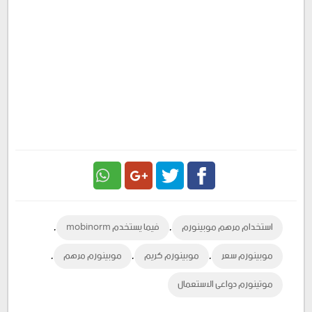
Google
Twitter
Facebook
,
,
استخدام مرهم موبينورم
فيما يستخدم mobinorm
Plus
,
,
,
موبينورم سعر
موبينورم كريم
موبينورم مرهم
موتينورم دواعى الاستعمال