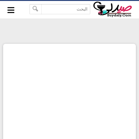
≡
google-site-verification=pbBDctPvwZJkSEHg2-
-->
vmZ_yu86_9u3jQJgGN9H2FF9w