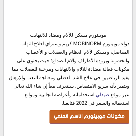
مكونات موبينورم الاسم العلمي
موبينورم مسكن للآلام ومضاد للالتهابت
موبينورم صيدلي
دواء موبينورم MOBINORM كريم وسبراي لعلاج التهاب
استخدامات كريم موبينورم Mobinorm massage cream
المفاصل، ومسكن لآلام العظام والعضلات و الأعصاب
الأعراض الجانبية من استخدام موبينورم سبراي
والخشونة وبرودة الأطراف وآلام الصداع؛ حيث يحتوي على
موانع استخدام مرهم موبينورم
مكونات فعالة مضادة للالام والالتهابات ومرخية للعضلات مما
موبينورم مساج كريم
يفيد الرياضيين في علاج الشد العضلي ومعالجة التعب والإرهاق
موبينورم سبراي
ويتميز بأنه سريع الامتصاص، سنتعرف معاً إن شاء الله تعالي
جرعة استخدام مرهم موبينورم
عبر موقع
صيدلي
استخداماته وأعراضه الجانبية وموانع
سعر موبينورم كريم في مصر 2022
استعماله والسعر في 2022 فتابعنا.
سعر موبينورم سبراي في مصر 2022
مكونات موبينورم الاسم العلمي
طريقة حفظ وتخزين موبينورم كريم وسبراي MOBINORM