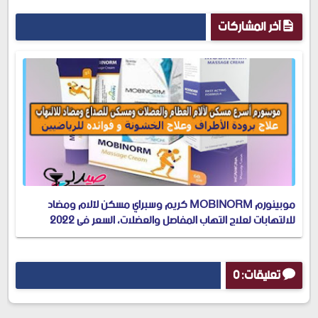
آخر المشاركات
موبينورم MOBINORM كريم وسبراي مسكن لآلام ومضاد
للالتهابات لعلاج التهاب المفاصل والعضلات، السعر في 2022
تعليقات: 0
إرسال تعليق