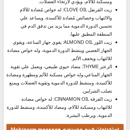
ومسكنة للآلام، ويؤدي لارتخاء العضلات.
زيت القرنفل CLOVE OIL: له خواص مُضادة للآلام
والالتهاب وخصائص مُضادة للأكسدة، ويساعد علي
تحسين الدورة الدموية مما يزيد من تدفق الدم في
المنطقة المطبق عليها.
زيت اللوز ALMOND OIL: يقوي جهاز المناعة، ويقوي
الجهاز العصبي وينشط الدورة الدموية، وله خواص مضادة
للالتهاب ويخفف الألم.
الزعتر THYME: مضاد حيوي طبيعي، ويعمل علي تقوية
الجهاز المناعي،وله خواص مسكنة للألم ومطهرة ومضادة
للأكسدة، ومنشط للدورة الدموية وتقوية العضلات ويمنع
تصلب الشرايين.
زيت القرفة CINNAMON OIL: له خواص مضادة
للالتهاب ومسكنة للآلام، ومضاد للأكسدة، ومنشط للدورة
الدموية، ويرطب البشرة.
استخدامات كريم موبينورم Mobinorm massage