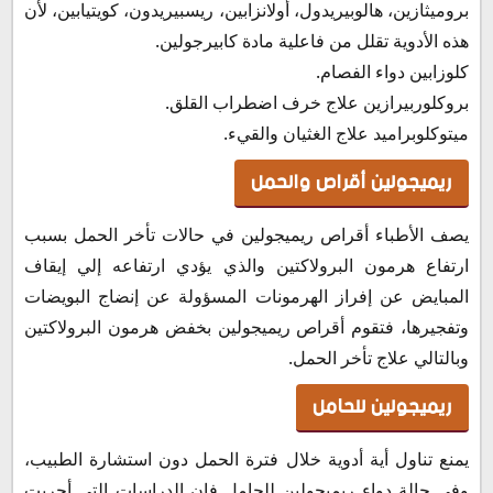
بروميثازين، هالوبيريدول، أولانزابين، ريسبيريدون، كويتيابين، لأن
هذه الأدوية تقلل من فاعلية مادة كابيرجولين.
كلوزابين دواء الفصام.
بروكلوربيرازين علاج خرف اضطراب القلق.
ميتوكلوبراميد علاج الغثيان والقيء.
ريميجولين أقراص والحمل
يصف الأطباء أقراص ريميجولين في حالات تأخر الحمل بسبب
ارتفاع هرمون البرولاكتين والذي يؤدي ارتفاعه إلي إيقاف
المبايض عن إفراز الهرمونات المسؤولة عن إنضاج البويضات
وتفجيرها، فتقوم أقراص ريميجولين بخفض هرمون البرولاكتين
وبالتالي علاج تأخر الحمل.
ريميجولين للحامل
يمنع تناول أية أدوية خلال فترة الحمل دون استشارة الطبيب،
وفي حالة دواء ريميجولين للحامل فإن الدراسات التي أجريت