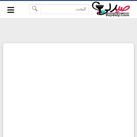
≡
google-site-verification=pbBDctPvwZJkSEHg2-
-->
vmZ_yu86_9u3jQJgGN9H2FF9w