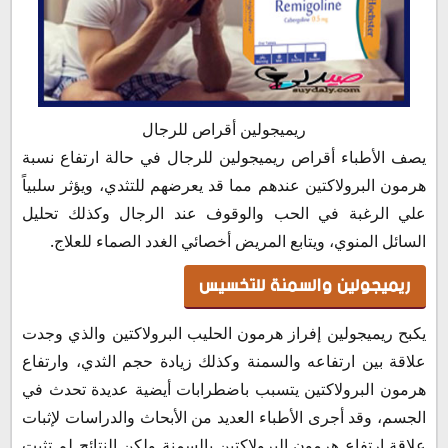
ريميجولين أقراص للرجال
يصف الأطباء أقراص ريميجولين للرجال في حالة ارتفاع نسبة
هرمون البرولاكتين عندهم مما قد يعرضهم للتثدي، ويؤثر سلبياً
علي الرغبة في الحب والوقوف عند الرجال وكذلك تحليل
السائل المنوي، ويتابع المريض أخصائي الغدد الصماء للعلاج.
ريميجولين والسمنة للتخسيس
يكبح ريميجولين إفراز هرمون الحليب البرولاكتين والذي وجدت
علاقة بين ارتفاعه والسمنة وكذلك زيادة حجم الثدي، وارتفاع
هرمون البرولاكتين يتسبب باضطرابات أيضية عديدة تحدث في
الجسم، وقد أجرى الأطباء العديد من الأبحاث والدراسات لإثبات
علاقة ارتفاع هرمون البرولاكتين بالسمنة ولكن النتائج لم تثبت