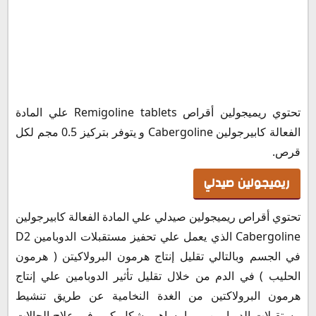
تحتوي ريميجولين أقراص Remigoline tablets علي المادة
الفعالة كابيرجولين Cabergoline و يتوفر بتركيز 0.5 مجم لكل
قرص.
ريميجولين صيدلي
تحتوي أقراص ريميجولين صيدلي علي المادة الفعالة كابيرجولين
Cabergoline الذي يعمل علي تحفيز مستقبلات الدوبامين D2
في الجسم وبالتالي تقليل إنتاج هرمون البرولاكيتن ( هرمون
الحليب ) في الدم من خلال تقليل تأثير الدوبامين علي إنتاج
هرمون البرولاكتين من الغدة النخامية عن طريق تنشيط
مستقبلات الدوبامين، مما يساهم بشكل كبير فى علاج الحالات