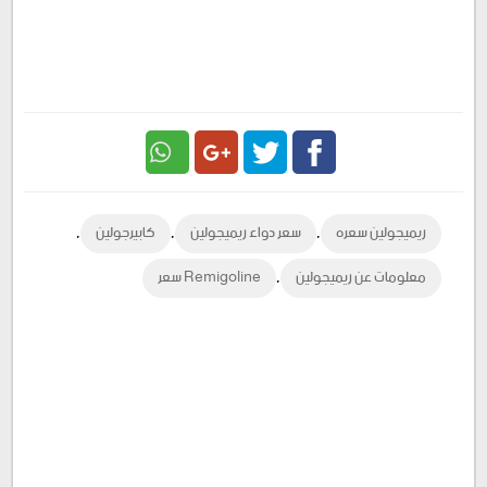
Google
Twitter
Facebook
,
,
,
ريميجولين سعره
سعر دواء ريميجولين
كابيرجولين
Plus
,
معلومات عن ريميجولين
Remigoline سعر