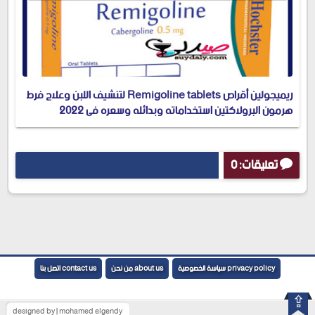
ريميجولين أقراص Remigoline tablets لتنشيف اللبن وعلاج فرط
هرمون البرولاكتين استخداماته وبدائله وسعره في 2022
تعليقات: 0
إرسال تعليق
privacy policy سياسة الخصوصية
about us من نحن
contact us اتصل بنا
⇪
designed by | mohamed elgendy