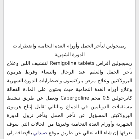
ريميجولين أقراص Remigoline tablets المادة الفعالة و
ريميجولين لتأخر الحمل وأورام الغدة النخامية واضطرابات
التركيب
الدورة الشهرية
ريميجولين صيدلي
ريميجولين أقراص Remigoline tablets لتنشيف اللبن وعلاج
دواعي استعمال ريميجولين
تأخر الحمل والعقم عند الرجال والنساء وفرط هرمون
الأعراض الجانبية لدواء ريميجولين أقراص Remigoline
البرولاكتين وعلاج مرض باركنسون واضطرابات الدورة الشهرية
tablets
وعلاج أورام الغدة النخامية حيث يحتوي علي المادة الفعالة
ريميجولين وكمال الأجسام
كابرجولين 0.5 مجم Cabergoline وتعمل عن طريق تنشيط
موانع استخدام لدواء ريميجولين أقراص
مستقبلات الدوبامين في الدماغ وبالتالي تقليل إنتاج هرمون
التداخلات الدوائية مع دواء ريميجولين أقراص
البرولاكيتن المسؤول عن تأخر الحمل وتأخر نزول الدورة
ريميجولين أقراص والحمل
الشهرية وأورام الغدة النخامية وغيرها من الحالات التي سوف
ريميجولين للحامل
نعرفها إن شاء الله تعالي عن طريق موقع
صيدلي
بالإضافة إلي