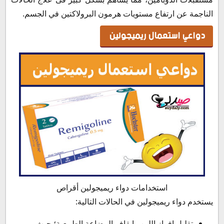
الناجمة عن ارتفاع مستويات هرمون البرولاكتين في الجسم.
دواعي استعمال ريميجولين
استخدامات دواء ريميجولين أقراص
يستخدم دواء ريميجولين في الحالات التالية:
تقليل إفراز اللبن وإيقاف الرضاعة الطبيعية؛ حيث