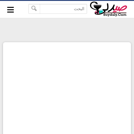
≡
google-site-verification=pbBDctPvwZJkSEHg2-
-->
vmZ_yu86_9u3jQJgGN9H2FF9w