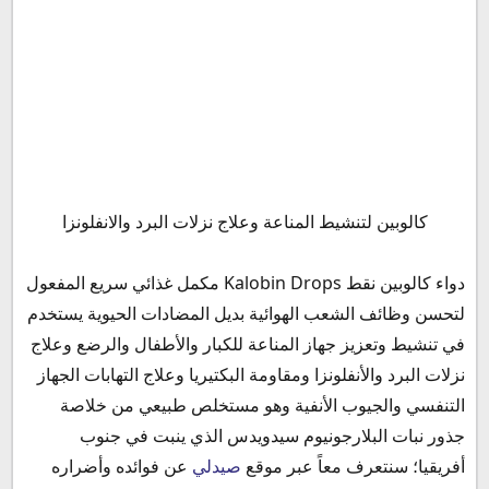
استخدام كالوبين للرضع
كالوبين لتنشيط المناعة وعلاج نزلات البرد والانفلونزا
ما هو الدواء كالوبين
دواعي استعمال كالوبين نقط بالفم وفوائده
دواء كالوبين نقط Kalobin Drops مكمل غذائي سريع المفعول
الآثار والأعراض الجانبية لدواء كالوبين نقط والأضرار
لتحسن وظائف الشعب الهوائية بديل المضادات الحيوية يستخدم
موانع استعمال دواء كالوبين نقط
في تنشيط وتعزيز جهاز المناعة للكبار والأطفال والرضع وعلاج
كالوبين نقط والحمل للحامل
نزلات البرد والأنفلونزا ومقاومة البكتيريا وعلاج التهابات الجهاز
كالوبين نقط والرضاعة
التنفسي والجيوب الأنفية وهو مستخلص طبيعي من خلاصة
جرعة كالوبين نقط وطريقة استخدامه
جذور نبات البلارجونيوم سيدويدس الذي ينبت في جنوب
جرعة كالوبين نقط للرضع
أفريقيا؛ سنتعرف معاً عبر موقع
صيدلي
عن فوائده وأضراره