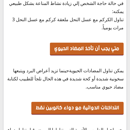
في حالة حاجة الشخص إلي زيادة نشاط المناعة بشكل طبيعي
يمكنه:
تناول الكركم مع عسل النحل ملعقة كركم مع عسل النحل 3
مرات يومياً.
متي يجب أن تأخذ المضاد الحيوي
يمكن تناول المضادات الحيويةحينما تزيد أعراض البرد ويتبعها
سخونية شديدة أو كحة شديدة في هذه الحال نلجأ للطبيب لكتابة
مضاد حيوي مناسب.
التداخلات الدوائية مع دواء كالوبين نقط
يجب إخبار الطبيب بالأدوية التي يتناولها المريض قبل تناول دواء