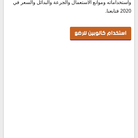
روشتة لعلاج نزلات البرد والأنفلونزا
واستخداماته وموانع الاستعمال والجرعة والبدائل والسعر في
روشتة لعلاج الكحة والسعال
2020 فتابعنا.
كيف يمكن زيادة نشاط المناعة بشكل طبيعي
متي يجب أن تأخذ المضاد الحيوي
استخدام كالوبين للرضع
التداخلات الدوائية مع دواء كالوبين نقط
سعر كالوبين نقط في مصر 2020
بديل كالوبين نقط
النشرة الداخلية لدواء كالوبين نقط
طريقة حفظ وتخزين نقط كالوبين