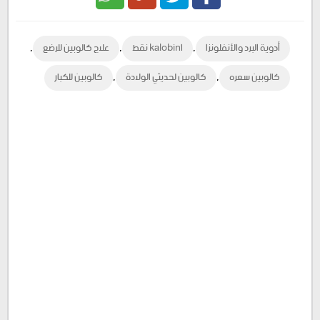
Google
Twitter
Facebook
,
,
,
أدوية البرد والأنفلونزا
اkalobin نقط
علاج كالوبين للرضع
Plus
,
,
كالوبين سعره
كالوبين لحديثي الولادة
كالوبين للكبار