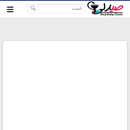
≡
google-site-verification=pbBDctPvwZJkSEHg2-
-->
vmZ_yu86_9u3jQJgGN9H2FF9w