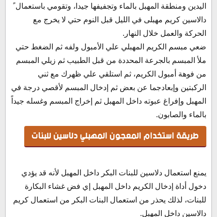
اليدين ومنطقة المهبل بالماء وتجفيفها جيدا، وتقومي باستعمال ً
دالاسين كريم مهبلى في الليل قبل النوم حتي لا يخرج مع
الحركة والعمل خلال النهار.
ضعي مبسم الكريم المهبلي علي الأمبول ولفه ثم الضغط حتي
ملأ المبسم بالجرعة المحددة من قبل الطبيب ثم زيلي المبسم
من فوهة أمبول الكريم، ثم استلقي علي ظهرك مع ثني
الركبتين وإبعادجما عن بعض ثم إدخال المبسم لأقصي درجة في
المهبل وإفراغ عبوته داخل المهبل ثم إخراج المبسم وغسله جيداً
بالماء والصابون.
طريقة استخدام المعجون المهبلي دلاسين للبنات
يمنع استعمال دلاسين للبنات البكر داخل المهبل لأنه قد يؤدي
دخول أداة إدخال الكريم داخل المهبل إي فض غشاء البكارة
للبنات، لذلك يحذر من استعمال البنات البكر من استعمال كريم
دالاسين داخل المهبل.