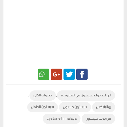
Google
Twitter
Facebook
,
,
اين اجد دواء سيستون في السعوديه
حصوات الكلى
Plus
,
,
,
رواتينيكس
سيستون كبسول
سيستون للحامل
,
من جربت سيستون
cystone himalaya