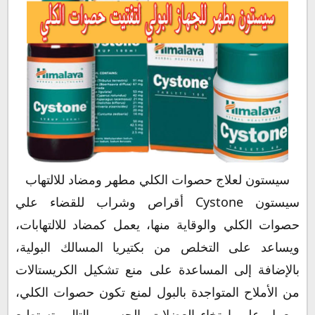
دواعي استعمال دواء سيستون Cystone
موانع استعمال سيستون Cystone
سيستون للأملاح
سيستون للحامل
سيستون للرضاعة
جرعة وطريقة استخدام علاج سيستون Cystone
سيستون أقراص Cystone Tablet
سيستون شراب Cystone Syrup
سيستون بعد الأكل
أين أجد دواء سيستون
سيستون لعلاج حصوات الكلي مطهر ومضاد للالتهاب
بديل سيستون
سيستون Cystone أقراص وشراب للقضاء علي
دواء سيستون للكلى
حصوات الكلي والوقاية منها، يعمل كمضاد للالتهابات،
سعر سيستون في الإمارات العربية المتحدة
ويساعد على التخلص من بكتيريا المسالك البولية،
سيستون السعودية
بالإضافة إلى المساعدة على منع تشكيل الكريستالات
سعر سيستون في مصر 2020
من الأملاح المتواجدة بالبول لمنع تكون حصوات الكلي،
حفظ وتخزين سيستون cystone
ويعمل علي ارتخاء العضلات بالجسم وبالتالي تستطيع