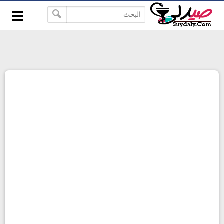
≡
google-site-verification=pbBDctPvwZJkSEHg2-
-->
vmZ_yu86_9u3jQJgGN9H2FF9w