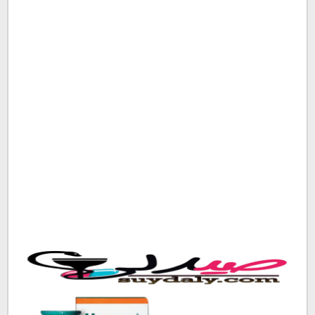
ما هو سيستون Cystone
مكونات سيستون أقراص Cystone Tablet
آلية عمل دواء سيستون Cystone