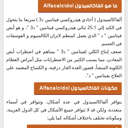
الفاكالسيدول والحمل
ما هو الفاكالسيدول
Alfacalcidol
ألفاكالسيدول والرضاعة
سعر الفاكالسيدول في السعودية
ألفاكالسيدول ( أحادي هيدروكسي فيتامين د3 ) سريعا ما يتحول
سعر ألفاكالسيدول في لبنان
في الكبد إلي 25.1 ثنائي هيدروكسي فيتامين " د3 "، و هو أيض
حفظ وتخزين الفاكالسيدول
فيتامين " د " الذي يعمل كمنظم لاتزان الكالسيوم و الفوسفات
في الجسم.
ضعف إنتاج الكلي لفيتامين " د3 " يساهم في اضطراب أيض
المعادن، مما يسبب الكثير من الاضطرابات مثل أمراض العظام
الكلوية المنشأ، قصور الغدة الجار درقية، و الكساح المعتمد علي
العلاج بفيتامين " د".
مكونات الفاكالسيدول
Alfacalcidol
يتوافر ألفاكالسيدول في عدة أشكال، وتتوافر في أسماء
متعددة، ولكن قد لا تتوافر جميع الأشكال في كل الدول العريبة،
ومكوناته تختلف باختلاف أشكاله كما يلي: