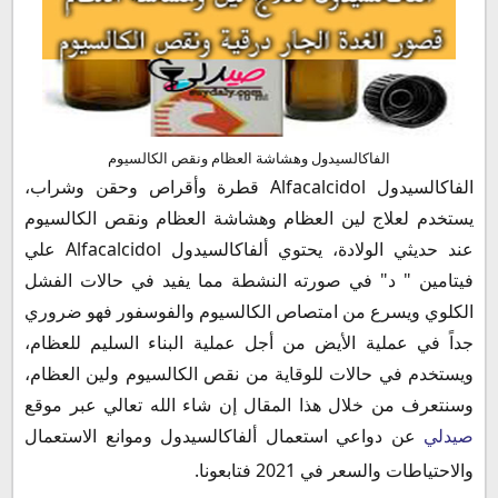
الفاكالسيدول حقن Alfacalcidol Amp
دواعي استعمال الفاكالسيدول Alfacalcidol
موانع استعمال الفاكالسيدول Alfacalcidol
احتياطات وتحذيرات استعمال الفاكالسيدول Alfacalcidol
هل الفاكالسيدول خطر
الأعراض الجانبية لدواء الفاكالسيدول Alfacalcidol
الفاكالسيدول وهشاشة العظام ونقص الكالسيوم
الفاكالسيدول للتسنين
الفاكالسيدول Alfacalcidol قطرة وأقراص وحقن وشراب،
ألفاكالسيدول Alfacalcidol وتقوس الساقين
يستخدم لعلاج لين العظام وهشاشة العظام ونقص الكالسيوم
الفاكالسيدول وعلاج تقوس الساقين والوقاية منه
عند حديثي الولادة، يحتوي ألفاكالسيدول Alfacalcidol علي
أضرار الفاكالسيدول Alfacalcidol للأطفال
فيتامين " د" في صورته النشطة مما يفيد في حالات الفشل
ألفاكالسيدول Alfacalcidol ومرضي القلب
الكلوي ويسرع من امتصاص الكالسيوم والفوسفور فهو ضروري
التداخلات الدوائية مع الفاكالسيدول Alfacalcidol
جداً في عملية الأيض من أجل عملية البناء السليم للعظام،
الفرق بين ألفاكالسيدول وفيدروب
ويستخدم في حالات للوقاية من نقص الكالسيوم ولين العظام،
بدائل ألفاكالسيدول
وسنتعرف من خلال هذا المقال إن شاء الله تعالي عبر موقع
جرعة وطريقة الاستعمال لدواء ألفاكالسيدول
صيدلي
عن دواعي استعمال ألفاكالسيدول وموانع الاستعمال
جرعة الفاكالسيدول للرضع
والاحتياطات والسعر في 2021 فتابعونا.