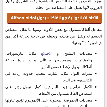
ويجب التعرض لأشعة الشمس المباشرة وقت الشروق وقبيل
الغروب لأنها تعمل علي امتصاصه من الجلد.
التداخلات الدوائية مع الفاكالسيدول Alfacalcidol
يتفاعل ألفاكالسيدول مع بعض الأدوية، ومنها ما يقلل امتصاص
الجسم له ويقلل من فائدته، ويجعله في حاجة لجرعة أكبر من
فيتامين " د " ومنها:
مضادات التشنج، و
الاختلاج
مثل: الباربتيورات،
والفينيتوين، وبريميدون وبالتالي يجب زيادة جرعة
ألفاكالسيدول لإعطاء نفس التأثير.
مدرات البول مثل: الثيازيد لتجنب حدوث زيادة في
الكالسيوم في الدم.
الكوليسترامين زيت البارافين، كوليستيبول يؤثر على
امتصاص الفاكالسيدول من الأمعاء.
مضادات الحموضة المحتوية على الألمونيوم تؤدي تناولها
مع ألفاكالسيدول إلى نقص مغنسيوم الدم.