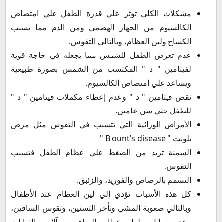
مشكلات الكلي تؤثر علي قدرة الطفل علي امتصاص
الكالسيوم من الجهاز الهضمي ومن الدم مما يسبب
الكساح ولين العظام، وبالتالي التقوس.
عدم تعرض الطفل للشمس مما يجعله في حاجة قوية
لفيتامين " د " المكتسب من الشمس بصورة طبيعية
ويساعد علي امتصاص الكالسيوم.
نقص فيتامين " د " وعدم إعطاء مكملات فيتامين " د "
للطفل حتي سن عامين.
الأمراض الوراثية التي تتسبب في التقوس مثل مرض
بلونت " Blount’s disease "
السمنة تزيد من الضغط علي عظام الطفل فتسبب
التقوس.
التسمم بالرصاص والفوريد، والزئبق.
كل هذه الأسباب تؤدي إلي لين العظام عند الأطفال
وبالتالي صعوبة المشي وتأخر التسنين، وتقوس الساقين،
وعدم تماثل طول عظام الساقين، وآلام والتهابات