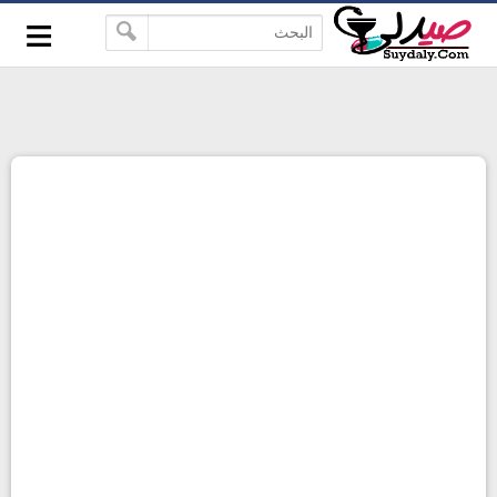
≡
google-site-verification=pbBDctPvwZJkSEHg2-
-->
vmZ_yu86_9u3jQJgGN9H2FF9w